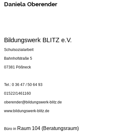
Daniela Oberender
Sozialpädagogin M.A.
Bildungswerk BLITZ e.V.
Schulsozialarbeit
Bahnhofstraße 5
07381 Pößneck
Tel.: 0 36 47 / 50 64 93
01522/1461160
oberender@bildungswerk-blitz.de
www.bildungswerk-blitz.de
Raum 104 (Beratungsraum)
Büro in